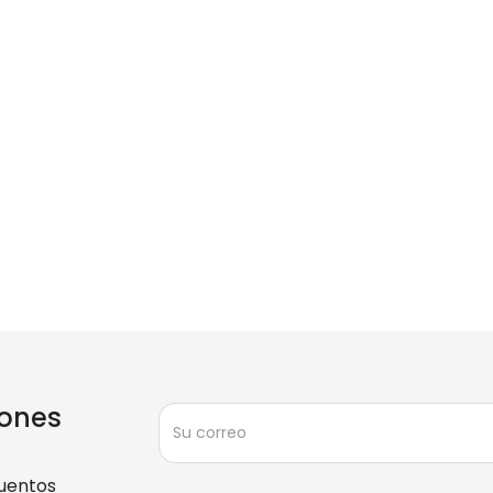
ones
uentos