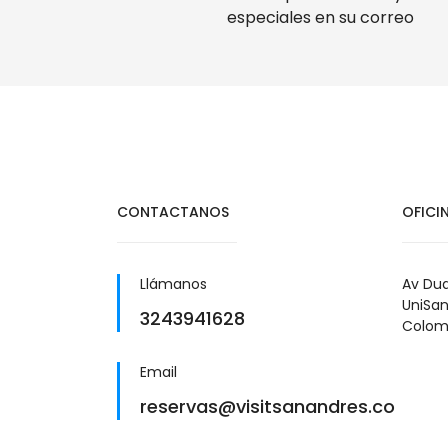
especiales en su correo
CONTACTANOS
OFICI
Llámanos
Av Dua
UniSan
3243941628
Colom
Email
reservas@visitsanandres.co