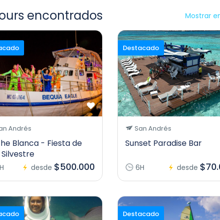
tours encontrados
Mostrar e
acado
Destacado
an Andrés
San Andrés
he Blanca - Fiesta de
Sunset Paradise Bar
 Silvestre
$500.000
$70.
H
desde
6H
desde
acado
Destacado