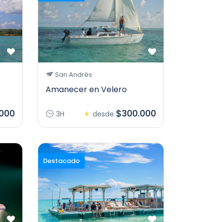
San Andrés
Amanecer en Velero
000
$300.000
3H
desde
Destacado