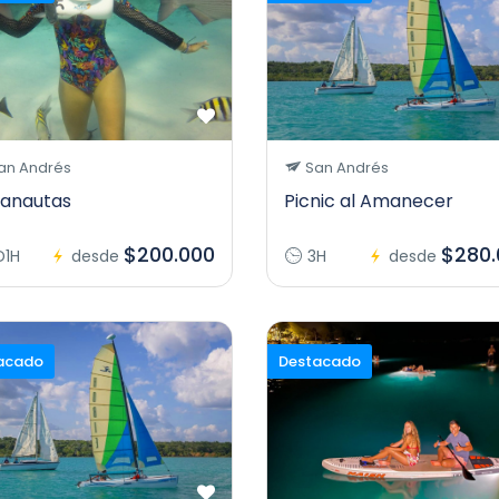
an Andrés
San Andrés
anautas
Picnic al Amanecer
$200.000
$280.
D1H
desde
3H
desde
acado
Destacado