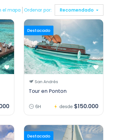
n el mapa
Ordenar por:
Recomendado
Destacado
San Andrés
Tour en Ponton
000
$150.000
6H
desde
Destacado