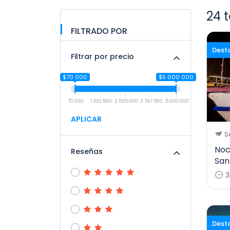
24 
FILTRADO POR
Dest
Filtrar por precio
$70 000
$5 000 000
70 000
1 302 500
2 535 000
3 767 500
5 000 000
APLICAR
S
Noc
Reseñas
San
3
Dest