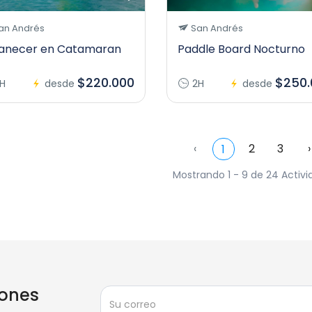
an Andrés
San Andrés
necer en Catamaran
Paddle Board Nocturno
$220.000
$250.
H
desde
2H
desde
‹
2
3
›
1
Mostrando 1 - 9 de 24 Activ
ones