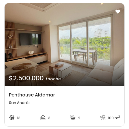
$2.500.000
/noche
Penthouse Aldamar
San Andrés
2
13
3
2
100 m