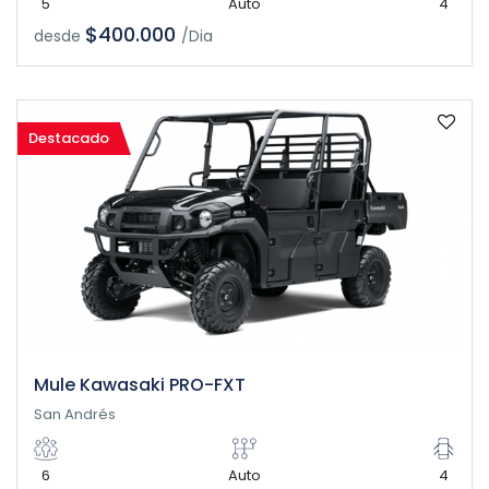
5
Auto
4
$400.000
desde
/Dia
Destacado
Mule Kawasaki PRO-FXT
San Andrés
6
Auto
4