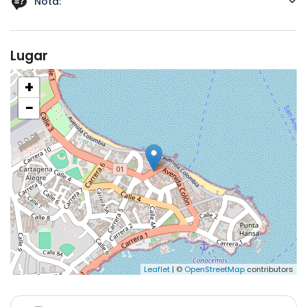
Nota:
Los precios son variables acorde a la temporada.
Lugar
+
−
Leaflet
| ©
OpenStreetMap
contributors