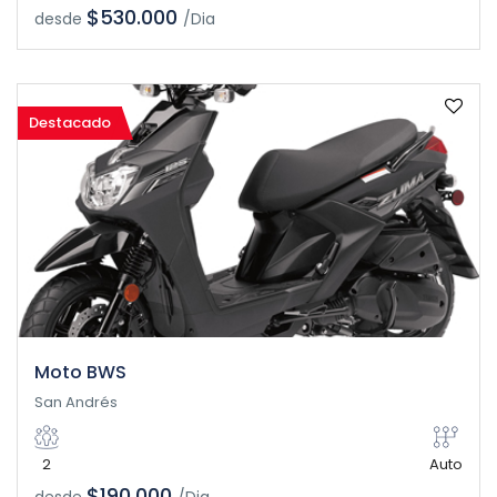
$530.000
desde
/Dia
Destacado
Moto BWS
San Andrés
2
Auto
$190.000