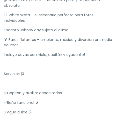
🌿 Manglares y Palito – naturaleza pura y tranquilidad
absoluta.
🤍 White Wata – el escenario perfecto para fotos
inolvidables.
Encanto Johnny cay sujeto al clima.
🍹 Bares flotantes – ambiente, música y diversión en medio
del mar.
Incluye cavas con hielo, capitán y ayudante!
Servicios 🎏
✅Capitan y auxiliar capacitados
✅Baño funcional 🚽
✅Agua dulce 💦