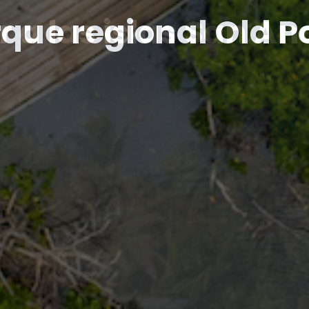
s de buceo en San 
que regional Old P