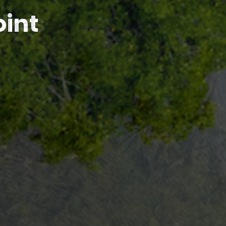
Andres
oint