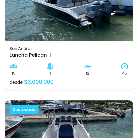
San Andrés
Lancha Pelican ||
15
1
12
45
$3.000.000
desde
Destacado