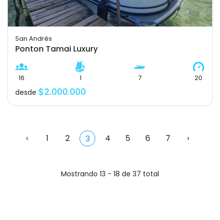
San Andrés
Ponton Tamai Luxury
16
1
7
20
$2.000.000
desde
‹
1
2
4
5
6
7
›
3
Mostrando 13 - 18 de 37 total