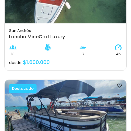
San Andrés
Lancha MineCraf Luxury
13
1
7
45
$1.600.000
desde
Destacado