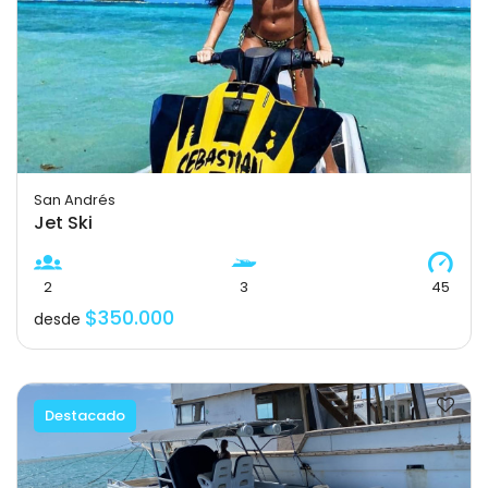
San Andrés
Jet Ski
2
3
45
$350.000
desde
Destacado